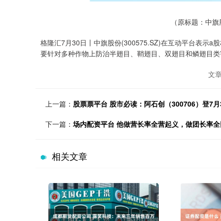
（原标题：中旗股
格隆汇7月30日丨中旗股份(300575.SZ)在互动平台
要针对多种作物上防治半翅目、鞘翅目、双翅目和鳞翅目类
文
上一篇：
股票票平台 股市必读：阿石创（300706）登7
下一篇：
场内配资平台 他做营长率全营起义，做团长率全
相关文章