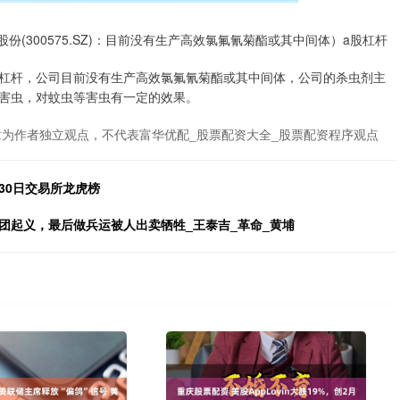
份(300575.SZ)：目前没有生产高效氯氟氰菊酯或其中间体）a股杠杆
表示a股杠杆，公司目前没有生产高效氯氟氰菊酯或其中间体，公司的杀虫剂主
害虫，对蚊虫等害虫有一定的效果。
章为作者独立观点，不代表富华优配_股票配资大全_股票配资程序观点
月30日交易所龙虎榜
团起义，最后做兵运被人出卖牺牲_王泰吉_革命_黄埔