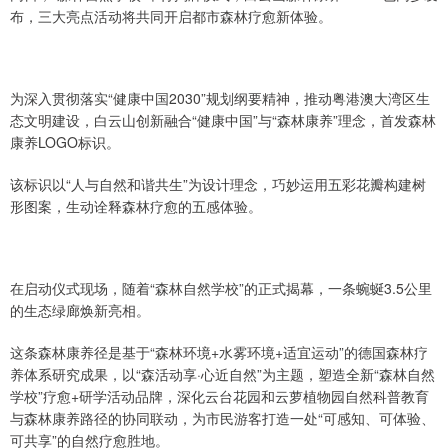
布，三大亮点活动将共同开启都市森林疗愈新体验。
为深入贯彻落实“健康中国2030”规划纲要精神，推动粤港澳大湾区生
态文明建设，白云山创新融合“健康中国”与“森林康养”理念，首发森林
康养LOGO标识。
该标识以“人与自然和谐共生”为设计理念，巧妙运用五彩花瓣构建树
形图案，生动诠释森林疗愈的五感体验。
在启动仪式现场，随着“森林自然学校”的正式揭幕，一条蜿蜒3.5公里
的生态绿廊焕新亮相。
这条森林康养径是基于“森林环境+水雾环境+适宜运动”的德国森林疗
养体系研究成果，以“森活动享·心近自然”为主题，塑造全新“森林自然
学校”疗愈+研学活动品牌，深化云台花园和云萝植物园自然科普教育
与森林康养路径的协同联动，为市民游客打造一处“可感知、可体验、
可共享”的自然疗愈胜地。