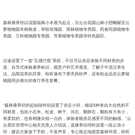
森林康养径以谊园瑞典小木屋为起点，沿云台花园山林小憩蜿蜒至云
萝植物园木棉栈道，串联玫瑰园、雨林植物专类园、药食同源植物专
类园、兰科植物园专类园、芳香植物专类园等特色园区。
沿途设置了一套“五感疗愈”系统，不仅可以赤足体验不同材质的步
道、自导式体验康养标识，观赏户外艺术展览、了解子午流注养生
法、品闻花草的芬香、聆听瀑布下果壳风铃声，还有机会品尝云萝植
物园同步推出的食疗养生套餐。
“森林康养径的起始段特别设置了赤足小径，铺设5种来自大自然的不
同材质，包括小石米、松皮、树干、河石、鹅卵石，颗粒有大有小，
有柔软的，也有稍微尖锐一点的，体验者能赤足感受不同的触感。”云
台景区管理中心相关负责人介绍说，该康养径同时设置一段止语小
径，建议大家放下手机，不发声音，专心致志地观赏森林环境，聆听