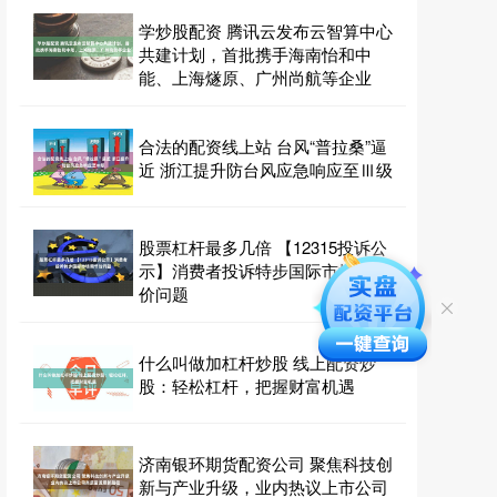
学炒股配资 腾讯云发布云智算中心
共建计划，首批携手海南怡和中
能、上海燧原、广州尚航等企业
合法的配资线上站 台风“普拉桑”逼
近 浙江提升防台风应急响应至Ⅲ级
股票杠杆最多几倍 【12315投诉公
示】消费者投诉特步国际市场调节
价问题
什么叫做加杠杆炒股 线上配资炒
股：轻松杠杆，把握财富机遇
济南银环期货配资公司 聚焦科技创
新与产业升级，业内热议上市公司