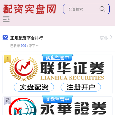
正规配资平台排行
更多
已收录
999
+家平台