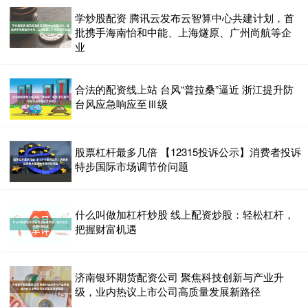
学炒股配资 腾讯云发布云智算中心共建计划，首
批携手海南怡和中能、上海燧原、广州尚航等企
业
合法的配资线上站 台风“普拉桑”逼近 浙江提升防
台风应急响应至Ⅲ级
股票杠杆最多几倍 【12315投诉公示】消费者投诉
特步国际市场调节价问题
什么叫做加杠杆炒股 线上配资炒股：轻松杠杆，
把握财富机遇
济南银环期货配资公司 聚焦科技创新与产业升
级，业内热议上市公司高质量发展新路径