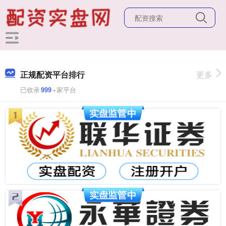
正规配资平台排行
更多
已收录
999
+家平台