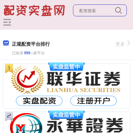
正规配资平台排行
更多
已收录
999
+家平台