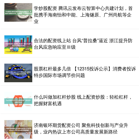
学炒股配资 腾讯云发布云智算中心共建计划，首
批携手海南怡和中能、上海燧原、广州尚航等企
业
合法的配资线上站 台风“普拉桑”逼近 浙江提升防
台风应急响应至Ⅲ级
股票杠杆最多几倍 【12315投诉公示】消费者投诉
特步国际市场调节价问题
什么叫做加杠杆炒股 线上配资炒股：轻松杠杆，
把握财富机遇
济南银环期货配资公司 聚焦科技创新与产业升
级，业内热议上市公司高质量发展新路径