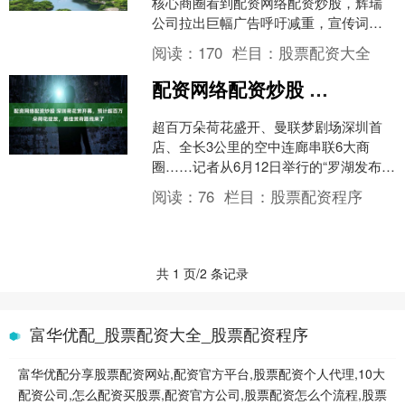
核心商圈看到配资网络配资炒股，辉瑞
公司拉出巨幅广告呼吁减重，宣传词写
道：“不难瘦才享受”。辉瑞广告牌的对面
阅读：
170
栏目：
股票配资大全
正是人流聚集的L....
配资网络配资炒股 深圳荷花赏开幕，预计超百万朵荷花绽放，最佳赏荷路线来了
超百万朵荷花盛开、曼联梦剧场深圳首
店、全长3公里的空中连廊串联6大商
圈……记者从6月12日举行的“罗湖发布”
荷美生活月上获悉，一年一度的深圳荷
阅读：
76
栏目：
股票配资程序
花赏在洪湖公园正式....
共 1 页/2 条记录
富华优配_股票配资大全_股票配资程序
富华优配分享股票配资网站,配资官方平台,股票配资个人代理,10大
配资公司,怎么配资买股票,配资官方公司,股票配资怎么个流程,股票