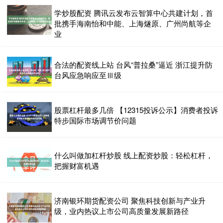
学炒股配资 腾讯云发布云智算中心共建计划，首
批携手海南怡和中能、上海燧原、广州尚航等企
业
合法的配资线上站 台风“普拉桑”逼近 浙江提升防
台风应急响应至Ⅲ级
股票杠杆最多几倍 【12315投诉公示】消费者投诉
特步国际市场调节价问题
什么叫做加杠杆炒股 线上配资炒股：轻松杠杆，
把握财富机遇
济南银环期货配资公司 聚焦科技创新与产业升
级，业内热议上市公司高质量发展新路径