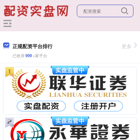
正规配资平台排行
更多
已收录
999
+家平台